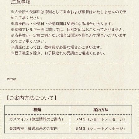
注意事項
※入金済の受講料は原則として返金および振替はいたしませんので予
めご了承ください。
※講座内容・受講日・受講時間は変更になる場合があります。
※食物アレルギー等に関しては、個別対応はおこなっておりません。
※応募数が一定数に満たない場合は開講を見合わす場合がございます
のでご了承ください。
※講座によっては、教材費が必要な場合がございます。
※親子教室を除き、お子様連れの受講はご遠慮ください。
Array
【ご案内方法について】
種類
案内方法
ガスマイル（教室情報のご案内）
ＳＭＳ（ショートメッセージ）
参加教室・抽選結果のご案内
ＳＭＳ（ショートメッセージ）