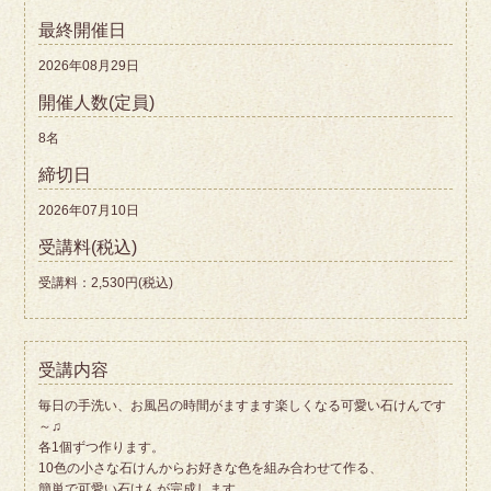
最終開催日
2026年08月29日
開催人数(定員)
8名
締切日
2026年07月10日
受講料(税込)
受講料：2,530円(税込)
受講内容
毎日の手洗い、お風呂の時間がますます楽しくなる可愛い石けんです
～♫
各1個ずつ作ります。
10色の小さな石けんからお好きな色を組み合わせて作る、
簡単で可愛い石けんが完成します。