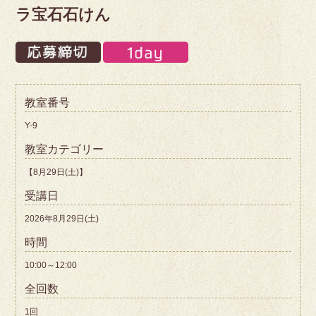
ラ宝石石けん
教室番号
Y-9
教室カテゴリー
【8月29日(土)】
受講日
2026年8月29日(土)
時間
10:00～12:00
全回数
1回