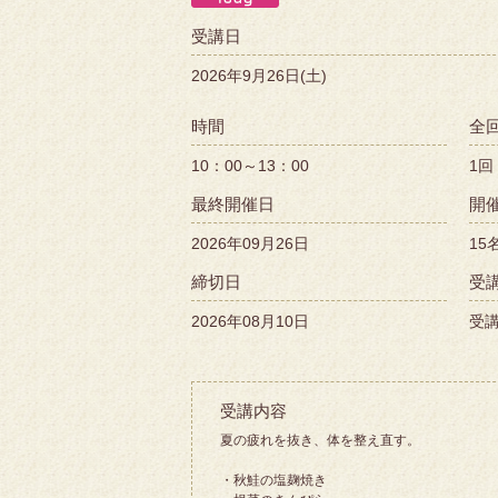
受講日
2026年9月26日(土)
時間
全
10：00～13：00
1回
最終開催日
開催
2026年09月26日
15
締切日
受講
2026年08月10日
受講
受講内容
夏の疲れを抜き、体を整え直す。
・秋鮭の塩麹焼き