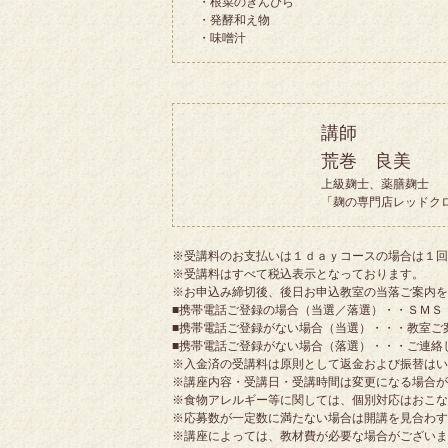
・根菜のきんぴら
・発酵和え物
・味噌汁
講師
荒巻 良美
上級麹士、薬膳麹士
「麹の専門店レッドク
※受講料のお支払いは１ｄａｙコースの場合は１回
※受講料はすべて税込表示となっております。
※お申込み締切後、後日お申込教室の当落ご案内を
■携帯電話ご登録の場合（当選／落選）・・ＳＭＳ
■携帯電話ご登録がない場合（当選）・・・教室ご
■携帯電話ご登録がない場合（落選）・・・ご連絡
※入金済の受講料は原則として返金および振替はい
※講座内容・受講日・受講時間は変更になる場合が
※食物アレルギー等に関しては、個別対応はおこな
※応募数が一定数に満たない場合は開講を見合わす
※講座によっては、教材費が必要な場合がございま