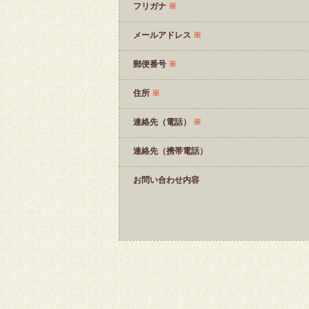
フリガナ
※
メールアドレス
※
郵便番号
※
住所
※
連絡先（電話）
※
連絡先（携帯電話）
お問い合わせ内容